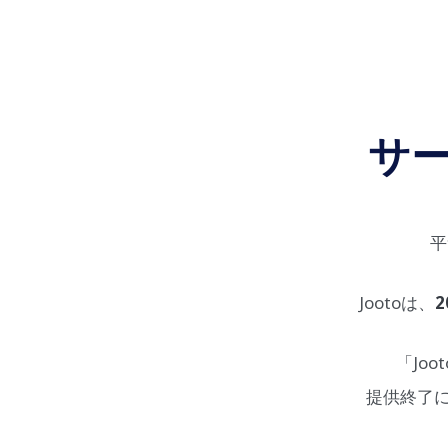
サ
平
Jootoは、
2
「Jo
提供終了