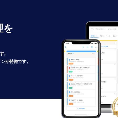
理を
です。
インが特徴です。