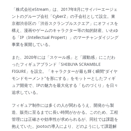
「株式会社eStream」は、2017年8月にサイバーエージェ
ントのグループ会社「CyberZ」の子会社として設立。東
京都渋谷区の「渋谷スクランブルスクエア」にオフィスを
構え、漫画やゲームのキャラクター等の知的財産、いわゆ
る「IP（Intellectual Propert）」のマーチャンダイジング
事業を展開している。
また、2020年には「スケール感」と「躍動感」にこだわ
ったフィギュアブランド「SHIBUYA SCRAMBLE
FIGURE」を設立。「キャラクターが最も輝く瞬間“ダイヤ
モンドモーメント”を形にする」をモットーとしたフィギ
ュア開発で、IPの魅力を最大化する「ものづくり」を日々
追求している。
フィギュア制作には多くの人が関わるうえ、開発から製
造、販売に至るまでに長い時間がかかる。このため、工程
管理には正確さや効率性が求められるが、同社では課題を
抱えていた。Jootoの導入により、どのようにして課題解