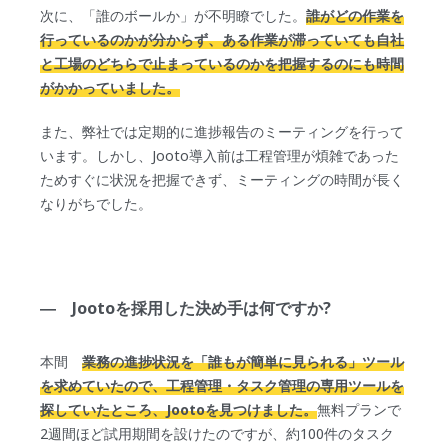
次に、「誰のボールか」が不明瞭でした。
誰がどの作業を
行っているのかが分からず、ある作業が滞っていても自社
と工場のどちらで止まっているのかを把握するのにも時間
がかかっていました。
また、弊社では定期的に進捗報告のミーティングを行って
います。しかし、Jooto導入前は工程管理が煩雑であった
ためすぐに状況を把握できず、ミーティングの時間が長く
なりがちでした。
― Jootoを採用した決め手は何ですか?
本間
業務の進捗状況を「誰もが簡単に見られる」ツール
を求めていたので、工程管理・タスク管理の専用ツールを
探していたところ、Jootoを見つけました。
無料プランで
2週間ほど試用期間を設けたのですが、約100件のタスク