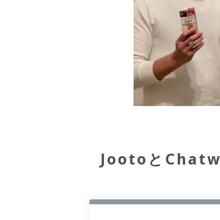
JootoとCh