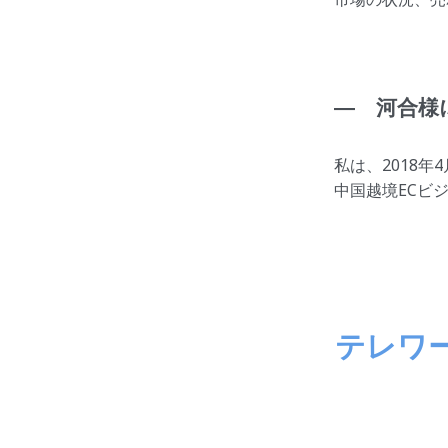
― 河合様
私は、2018
中国越境ECビ
テレワ