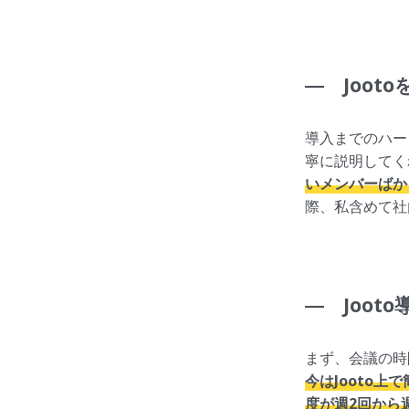
― Joot
導入までのハー
寧に説明してく
いメンバーばか
際、私含めて社
― Joo
まず、会議の時
今はJooto
度が週2回から