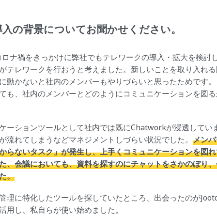
to導入の背景についてお聞かせください。
前、コロナ禍をきっかけに弊社でもテレワークの導入・拡大を検討
がテレワークを行おうと考えました。新しいことを取り入れる
に動かないと社内のメンバーもやりづらいと思ったためです。
ても、社内のメンバーとどのようにコミュニケーションを図る
ケーションツールとして社内では既にChatworkが浸透してい
が流れてしまうなどマネジメントしづらい状況でした。
メンバ
からないタスク」が発生し、上手くコミュニケーションを図れ
た、会議においても、資料を探すのにチャットをさかのぼり、
た。
管理に特化したツールを探していたところ、出会ったのがJoot
活用し、私自らが使い始めました。