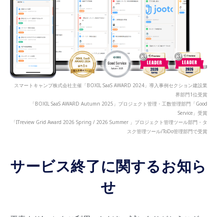
スマートキャンプ株式会社主催「BOXIL SaaS AWARD 2024」導入事例セクション建設業
界部門1位受賞
「BOXIL SaaS AWARD Autumn 2025」プロジェクト管理・工数管理部門「Good
Service」受賞
「ITreview Grid Award 2026 Spring / 2026 Summer 」プロジェクト管理ツール部門・タ
スク管理ツール/ToDo管理部門で受賞
サービス終了に関するお知ら
せ