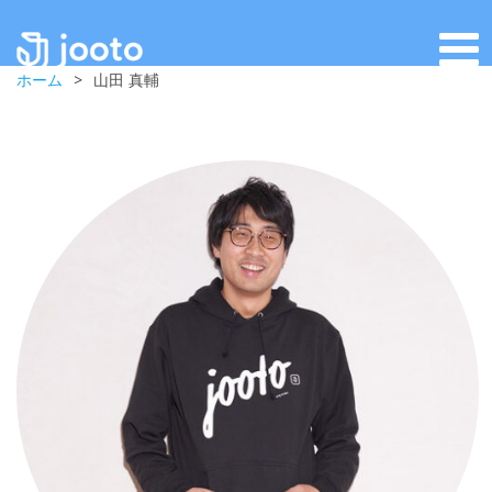
ホーム
>
山田 真輔