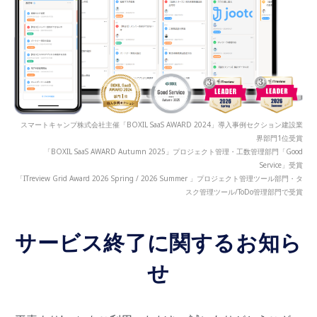
スマートキャンプ株式会社主催「BOXIL SaaS AWARD 2024」導入事例セクション建設業
界部門1位受賞
「BOXIL SaaS AWARD Autumn 2025」プロジェクト管理・工数管理部門「Good
Service」受賞
「ITreview Grid Award 2026 Spring / 2026 Summer 」プロジェクト管理ツール部門・タ
スク管理ツール/ToDo管理部門で受賞
サービス終了に関するお知ら
せ