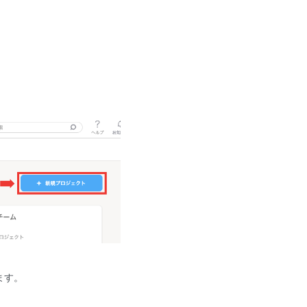
。
ます。