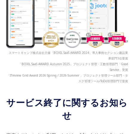
スマートキャンプ株式会社主催「BOXIL SaaS AWARD 2024」導入事例セクション建設業
界部門1位受賞
「BOXIL SaaS AWARD Autumn 2025」プロジェクト管理・工数管理部門「Good
Service」受賞
「ITreview Grid Award 2026 Spring / 2026 Summer 」プロジェクト管理ツール部門・タ
スク管理ツール/ToDo管理部門で受賞
サービス終了に関するお知ら
せ