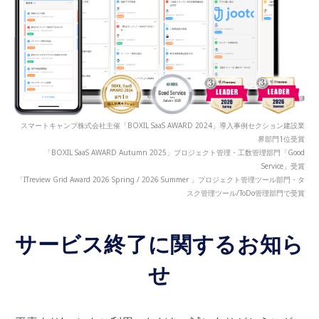
スマートキャンプ株式会社主催「BOXIL SaaS AWARD 2024」導入事例セクション建設業
界部門1位受賞
「BOXIL SaaS AWARD Autumn 2025」プロジェクト管理・工数管理部門「Good
Service」受賞
「ITreview Grid Award 2026 Spring / 2026 Summer 」プロジェクト管理ツール部門・タ
スク管理ツール/ToDo管理部門で受賞
サービス終了に関するお知ら
せ