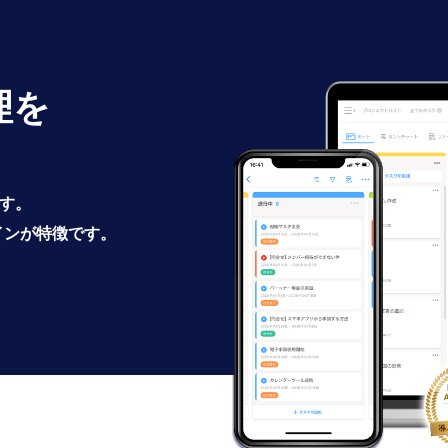
理を
です。
インが特徴です。