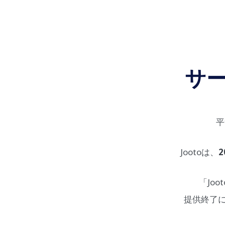
サ
平
Jootoは、
2
「Jo
提供終了