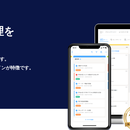
理を
です。
インが特徴です。