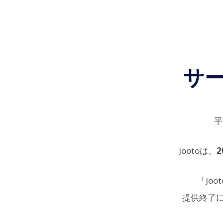
サ
平
Jootoは、
2
「Jo
提供終了