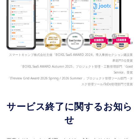
スマートキャンプ株式会社主催「BOXIL SaaS AWARD 2024」導入事例セクション建設業
界部門1位受賞
「BOXIL SaaS AWARD Autumn 2025」プロジェクト管理・工数管理部門「Good
Service」受賞
「ITreview Grid Award 2026 Spring / 2026 Summer 」プロジェクト管理ツール部門・タ
スク管理ツール/ToDo管理部門で受賞
サービス終了に関するお知ら
せ