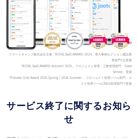
スマートキャンプ株式会社主催「BOXIL SaaS AWARD 2024」導入事例セクション建設業
界部門1位受賞
「BOXIL SaaS AWARD Autumn 2025」プロジェクト管理・工数管理部門「Good
Service」受賞
「ITreview Grid Award 2026 Spring / 2026 Summer 」プロジェクト管理ツール部門・タ
スク管理ツール/ToDo管理部門で受賞
サービス終了に関するお知ら
せ