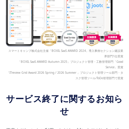
スマートキャンプ株式会社主催「BOXIL SaaS AWARD 2024」導入事例セクション建設業
界部門1位受賞
「BOXIL SaaS AWARD Autumn 2025」プロジェクト管理・工数管理部門「Good
Service」受賞
「ITreview Grid Award 2026 Spring / 2026 Summer 」プロジェクト管理ツール部門・タ
スク管理ツール/ToDo管理部門で受賞
サービス終了に関するお知ら
せ