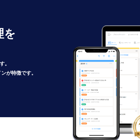
理を
です。
インが特徴です。