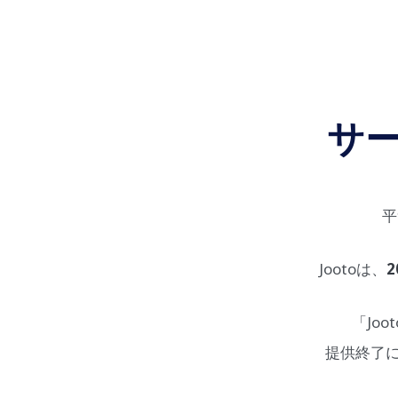
サ
平
Jootoは、
2
「Jo
提供終了