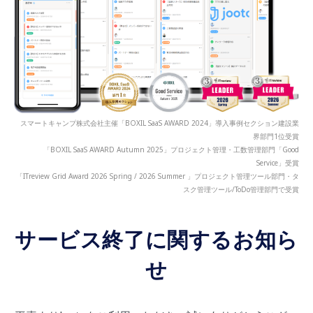
スマートキャンプ株式会社主催「BOXIL SaaS AWARD 2024」導入事例セクション建設業
界部門1位受賞
「BOXIL SaaS AWARD Autumn 2025」プロジェクト管理・工数管理部門「Good
Service」受賞
「ITreview Grid Award 2026 Spring / 2026 Summer 」プロジェクト管理ツール部門・タ
スク管理ツール/ToDo管理部門で受賞
サービス終了に関するお知ら
せ