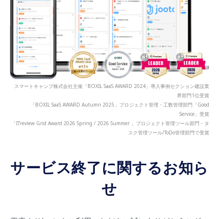
スマートキャンプ株式会社主催「BOXIL SaaS AWARD 2024」導入事例セクション建設業
界部門1位受賞
「BOXIL SaaS AWARD Autumn 2025」プロジェクト管理・工数管理部門「Good
Service」受賞
「ITreview Grid Award 2026 Spring / 2026 Summer 」プロジェクト管理ツール部門・タ
スク管理ツール/ToDo管理部門で受賞
サービス終了に関するお知ら
せ