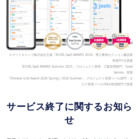
スマートキャンプ株式会社主催「BOXIL SaaS AWARD 2024」導入事例セクション建設業
界部門1位受賞
「BOXIL SaaS AWARD Autumn 2025」プロジェクト管理・工数管理部門「Good
Service」受賞
「ITreview Grid Award 2026 Spring / 2026 Summer 」プロジェクト管理ツール部門・タ
スク管理ツール/ToDo管理部門で受賞
サービス終了に関するお知ら
せ