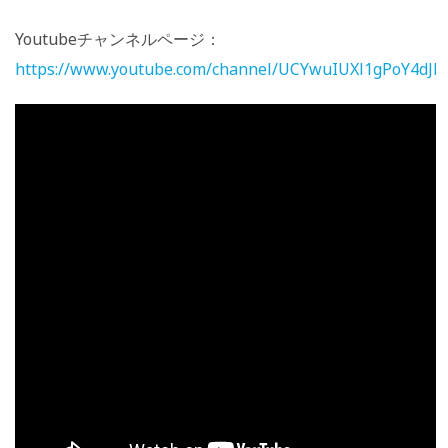
Youtubeチャンネルページ：
https://www.youtube.com/channel/UCYwuIUXl1gPoY4dJ