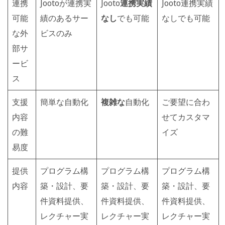
連携
Jootoが連携実
Jooto
連携実績
Jooto連携実績
可能
績のあるサー
なし
でも可能
なしでも可能
な外
ビスのみ
部サ
ービ
ス
支援
簡単な自動化
複雑な
自動化
ご要望に合わ
内容
せてカスタマ
の難
イズ
易度
提供
プログラム構
プログラム構
プログラム構
内容
築・設計、要
築・設計、要
築・設計、要
件資料提供、
件資料提供、
件資料提供、
レクチャー実
レクチャー実
レクチャー実