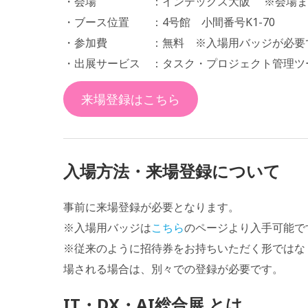
・会場 ：インテックス大阪 ※会場まで
・ブース位置 ：4号館 小間番号K1-70
・参加費 ：無料 ※入場用バッジが必要
・出展サービス ：タスク・プロジェクト管理ツール
来場登録はこちら
入場方法・来場登録について
事前に来場登録が必要となります。
※入場用バッジは
こちら
のページより入手可能で
※従来のように招待券をお持ちいただく形ではな
場される場合は、別々での登録が必要です。
IT・DX・AI総合展 とは