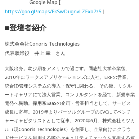
Google Map [
https://goo.gl/maps/FkSwDugnvLZExb7z5
]
■登壇者紹介
株式会会社Conoris Technologies
代表取締役 井上 幸 さん
大阪出身。幼少期をアメリカで過ごす。同志社大学卒業後、
2010年にワークスアプリケーションズに入社。ERPの営業、
統合ID管理システムの導入・保守に関わる。 その後、リクル
ートキャリアにて法人営業、コンサルタントを経て、新規事業
開発へ異動。採用系SaaSの企画・営業担当として、サービス
成長に寄与。2019年よりパーソルグループのCVCにてベンチ
ャーキャピタリストとして従事。2020年6月、株式会社ミツカ
ル（現Conoris Technologies）を創業し、企業向けにクラウ
ドサービスを利用する際のセキュリティチェックを支援する運