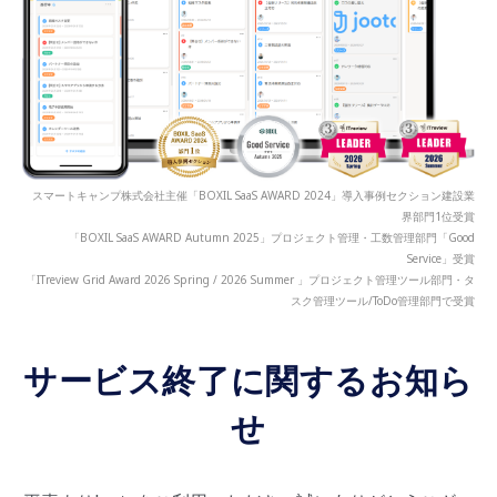
スマートキャンプ株式会社主催「BOXIL SaaS AWARD 2024」導入事例セクション建設業
界部門1位受賞
「BOXIL SaaS AWARD Autumn 2025」プロジェクト管理・工数管理部門「Good
Service」受賞
「ITreview Grid Award 2026 Spring / 2026 Summer 」プロジェクト管理ツール部門・タ
スク管理ツール/ToDo管理部門で受賞
サービス終了に関するお知ら
せ