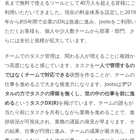
名まで無料で使えるツールとして40万人を超える皆様にご
利用いただいてきました。現在の料金体系を設定した2019
年から約5年間で企業のDXは急速に進み、Jootoをご利用い
ただくお客様も、個人や少人数チームから部署・部門、さ
らには全社と規模が拡大しています。
チームでのタスク管理は、関わる人が増えるごとに複雑か
つ高度になると感じています。タスクを
一人で管理するの
ではなくチームで対応できる
状態を作ることが、チームの
仕事を進める上で大きな推進力になります。Jootoは
デジ
タルの力でタスクの滞留を無くし、世の中の仕事を前に進
める
という
タスクDX(R)
を掲げています。チームの誰もが
当たり前にタスクを共有しながら業務を進めることで、進
捗状況が可視化され、業務の遅延の発見が早まります。そ
の結果、仕事が円滑に進み、チームの成果が最大化し、仕