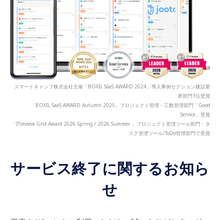
スマートキャンプ株式会社主催「BOXIL SaaS AWARD 2024」導入事例セクション建設業
界部門1位受賞
「BOXIL SaaS AWARD Autumn 2025」プロジェクト管理・工数管理部門「Good
Service」受賞
「ITreview Grid Award 2026 Spring / 2026 Summer 」プロジェクト管理ツール部門・タ
スク管理ツール/ToDo管理部門で受賞
サービス終了に関するお知ら
せ