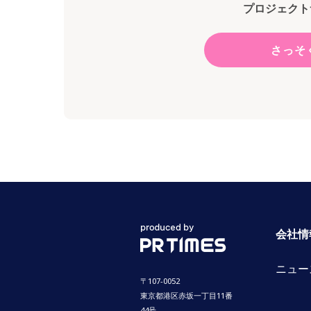
プロジェクト
さっそ
会社情
ニュー
〒107-0052
東京都港区赤坂一丁目11番
44号