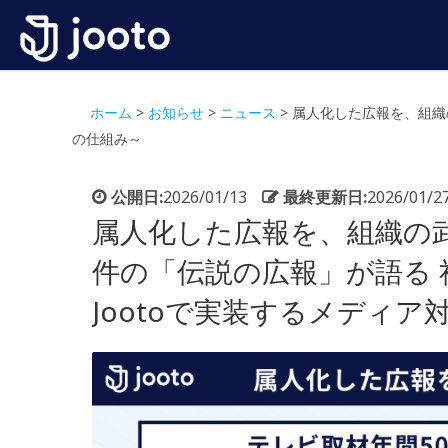
ホーム
>
お知らせ
>
ニュース
>
属人化した広報を、組織の
の仕組み～
公開日:
2026/01/13
最終更新日:
2026/01/2
属人化した広報を、組織の武
件の「伝説の広報」が語る 
Jootoで実装するメディア