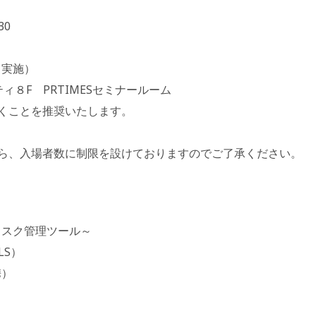
30
て実施）
ィ８F PRTIMESセミナールーム
くことを推奨いたします。
ら、入場者数に制限を設けておりますのでご了承ください。
タスク管理ツール～
LS）
携）