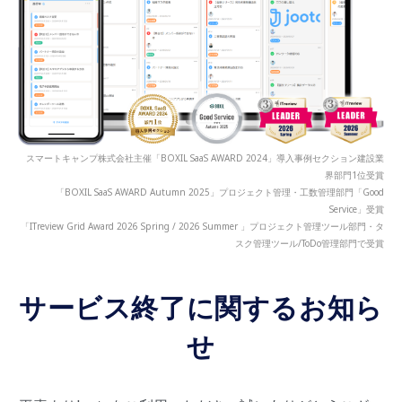
スマートキャンプ株式会社主催「BOXIL SaaS AWARD 2024」導入事例セクション建設業
界部門1位受賞
「BOXIL SaaS AWARD Autumn 2025」プロジェクト管理・工数管理部門「Good
Service」受賞
「ITreview Grid Award 2026 Spring / 2026 Summer 」プロジェクト管理ツール部門・タ
スク管理ツール/ToDo管理部門で受賞
サービス終了に関するお知ら
せ