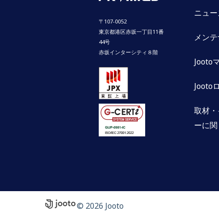
ニュー
〒107-0052
東京都港区赤坂一丁目11番
メンテ
44号
赤坂インターシティ８階
Joot
Jooto
取材・
ーに関
© 2026 Jooto