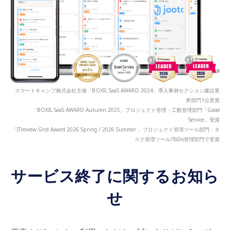
スマートキャンプ株式会社主催「BOXIL SaaS AWARD 2024」導入事例セクション建設業
界部門1位受賞
「BOXIL SaaS AWARD Autumn 2025」プロジェクト管理・工数管理部門「Good
Service」受賞
「ITreview Grid Award 2026 Spring / 2026 Summer 」プロジェクト管理ツール部門・タ
スク管理ツール/ToDo管理部門で受賞
サービス終了に関するお知ら
せ