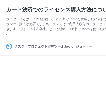
カード決済でのライセンス購入方法につ
ライセンスとは １つの組織にて2名以上でJootoを管理したい
ランのご購入が必要です。各プランではご利用人数分の「ライセン
きます。 例）「A株式会社」という組織にて6名でJootoを使い
カ
む
ー
ド
タスク・プロジェクト管理ツールJooto (ジョートー)
決
済
で
の
ラ
イ
セ
ン
ス
購
入
方